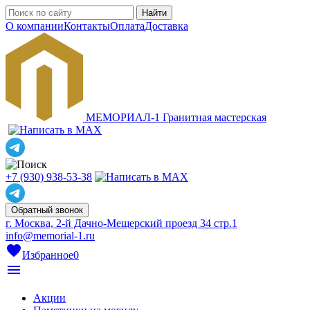
О компании
Контакты
Оплата
Доставка
МЕМОРИАЛ-1
Гранитная мастерская
+7 (930) 938-53-38
Обратный звонок
г. Москва, 2-й Дачно-Мещерский проезд 34 стр.1
info@memorial-1.ru
favorite
Избранное
0
menu
Акции