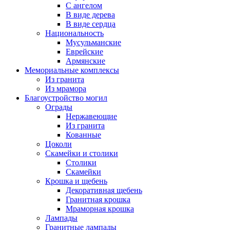
С ангелом
В виде дерева
В виде сердца
Национальность
Мусульманские
Еврейские
Армянские
Мемориальные комплексы
Из гранита
Из мрамора
Благоустройство могил
Ограды
Нержавеющие
Из гранита
Кованные
Цоколи
Скамейки и столики
Столики
Скамейки
Крошка и щебень
Декоративная щебень
Гранитная крошка
Мраморная крошка
Лампады
Гранитные лампады