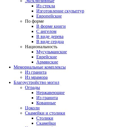
Эксклюзивные
Из стекла
Изготовление скульптур
Европейские
По форме
В форме книги
С ангелом
В виде дерева
В виде сердца
Национальность
Мусульманские
Еврейские
Армянские
Мемориальные комплексы
Из гранита
Из мрамора
Благоустройство могил
Ограды
Нержавеющие
Из гранита
Кованные
Цоколи
Скамейки и столики
Столики
Скамейки