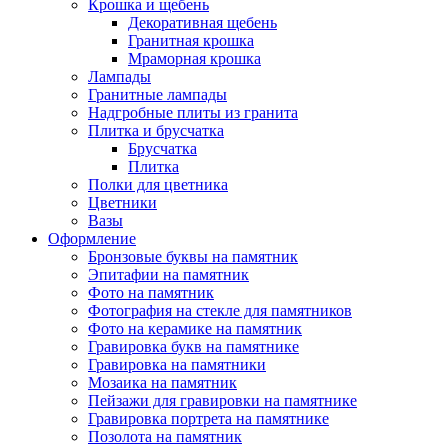
Крошка и щебень
Декоративная щебень
Гранитная крошка
Мраморная крошка
Лампады
Гранитные лампады
Надгробные плиты из гранита
Плитка и брусчатка
Брусчатка
Плитка
Полки для цветника
Цветники
Вазы
Оформление
Бронзовые буквы на памятник
Эпитафии на памятник
Фото на памятник
Фотография на стекле для памятников
Фото на керамике на памятник
Гравировка букв на памятнике
Гравировка на памятники
Мозаика на памятник
Пейзажи для гравировки на памятнике
Гравировка портрета на памятнике
Позолота на памятник