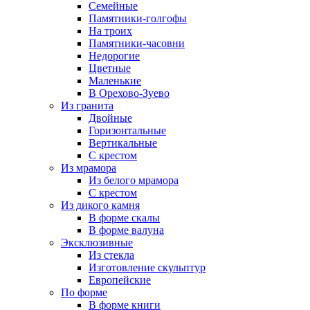
Семейные
Памятники-голгофы
На троих
Памятники-часовни
Недорогие
Цветные
Маленькие
В Орехово-Зуево
Из гранита
Двойные
Горизонтальные
Вертикальные
С крестом
Из мрамора
Из белого мрамора
С крестом
Из дикого камня
В форме скалы
В форме валуна
Эксклюзивные
Из стекла
Изготовление скульптур
Европейские
По форме
В форме книги