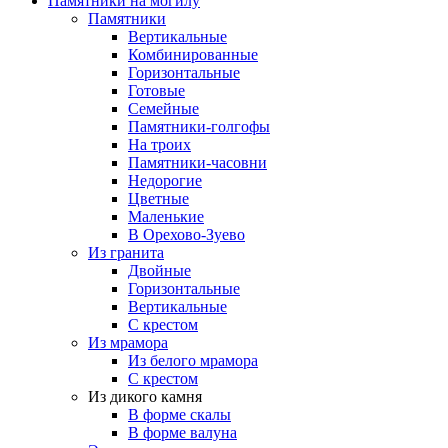
Памятники на могилу
Памятники
Вертикальные
Комбинированные
Горизонтальные
Готовые
Семейные
Памятники-голгофы
На троих
Памятники-часовни
Недорогие
Цветные
Маленькие
В Орехово-Зуево
Из гранита
Двойные
Горизонтальные
Вертикальные
С крестом
Из мрамора
Из белого мрамора
С крестом
Из дикого камня
В форме скалы
В форме валуна