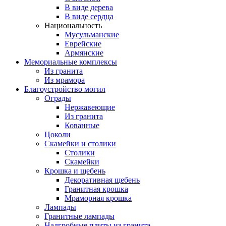
В виде дерева
В виде сердца
Национальность
Мусульманские
Еврейские
Армянские
Мемориальные комплексы
Из гранита
Из мрамора
Благоустройство могил
Ограды
Нержавеющие
Из гранита
Кованные
Цоколи
Скамейки и столики
Столики
Скамейки
Крошка и щебень
Декоративная щебень
Гранитная крошка
Мраморная крошка
Лампады
Гранитные лампады
Надгробные плиты из гранита