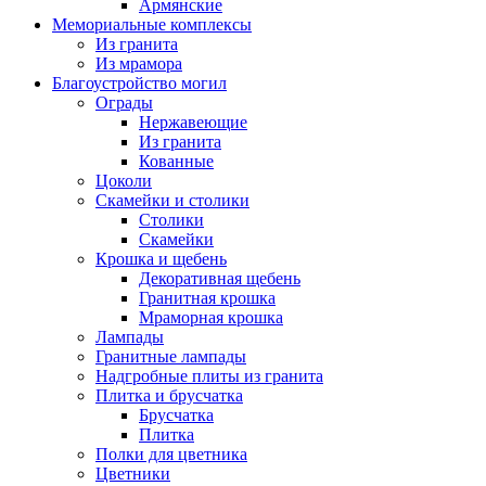
Армянские
Мемориальные комплексы
Из гранита
Из мрамора
Благоустройство могил
Ограды
Нержавеющие
Из гранита
Кованные
Цоколи
Скамейки и столики
Столики
Скамейки
Крошка и щебень
Декоративная щебень
Гранитная крошка
Мраморная крошка
Лампады
Гранитные лампады
Надгробные плиты из гранита
Плитка и брусчатка
Брусчатка
Плитка
Полки для цветника
Цветники