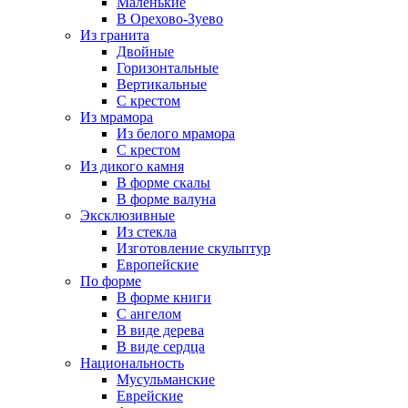
Маленькие
В Орехово-Зуево
Из гранита
Двойные
Горизонтальные
Вертикальные
С крестом
Из мрамора
Из белого мрамора
С крестом
Из дикого камня
В форме скалы
В форме валуна
Эксклюзивные
Из стекла
Изготовление скульптур
Европейские
По форме
В форме книги
С ангелом
В виде дерева
В виде сердца
Национальность
Мусульманские
Еврейские