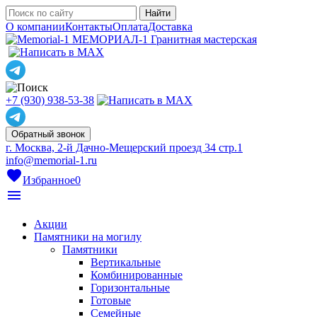
О компании
Контакты
Оплата
Доставка
МЕМОРИАЛ-1
Гранитная мастерская
+7 (930) 938-53-38
Обратный звонок
г. Москва, 2-й Дачно-Мещерский проезд 34 стр.1
info@memorial-1.ru
favorite
Избранное
0
menu
Акции
Памятники на могилу
Памятники
Вертикальные
Комбинированные
Горизонтальные
Готовые
Семейные