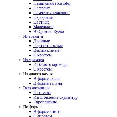
Памятники-голгофы
На троих
Памятники-часовни
Недорогие
Цветные
Маленькие
В Орехово-Зуево
Из гранита
Двойные
Горизонтальные
Вертикальные
С крестом
Из мрамора
Из белого мрамора
С крестом
Из дикого камня
В форме скалы
В форме валуна
Эксклюзивные
Из стекла
Изготовление скульптур
Европейские
По форме
В форме книги
С ангелом