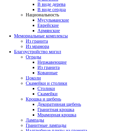
В виде дерева
В виде сердца
Национальность
Мусульманские
Еврейские
Армянские
Мемориальные комплексы
Из гранита
Из мрамора
Благоустройство могил
Ограды
Нержавеющие
Из гранита
Кованные
Цоколи
Скамейки и столики
Столики
Скамейки
Крошка и щебень
Декоративная щебень
Гранитная крошка
Мраморная крошка
Лампады
Гранитные лампады
Надгробные плиты из гранита