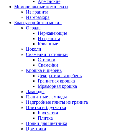
Армянские
Мемориальные комплексы
Из гранита
Из мрамора
Благоустройство могил
Ограды
Нержавеющие
Из гранита
Кованные
Цоколи
Скамейки и столики
Столики
Скамейки
Крошка и щебень
Декоративная щебень
Гранитная крошка
Мраморная крошка
Лампады
Гранитные лампады
Надгробные плиты из гранита
Плитка и брусчатка
Брусчатка
Плитка
Полки для цветника
Цветники