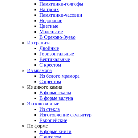
Памятники-голгофы
На троих
Памятники-часовни
Недорогие
Цветные
Маленькие
В Орехово-Зуево
Из гранита
Двойные
Горизонтальные
Вертикальные
С крестом
Из мрамора
Из белого мрамора
С крестом
Из дикого камня
В форме скалы
В форме валуна
Эксклюзивные
Из стекла
Изготовление скульптур
Европейские
По форме
В форме книги
С ангелом