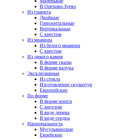
Маленькие
В Орехово-Зуево
Из гранита
Двойные
Горизонтальные
Вертикальные
С крестом
Из мрамора
Из белого мрамора
С крестом
Из дикого камня
В форме скалы
В форме валуна
Эксклюзивные
Из стекла
Изготовление скульптур
Европейские
По форме
В форме книги
С ангелом
В виде дерева
В виде сердца
Национальность
Мусульманские
Еврейские