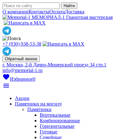
О компании
Контакты
Оплата
Доставка
МЕМОРИАЛ-1
Гранитная мастерская
+7 (930) 938-53-38
Обратный звонок
г. Москва, 2-й Дачно-Мещерский проезд 34 стр.1
info@memorial-1.ru
favorite
Избранное
0
menu
Акции
Памятники на могилу
Памятники
Вертикальные
Комбинированные
Горизонтальные
Готовые
Семейные