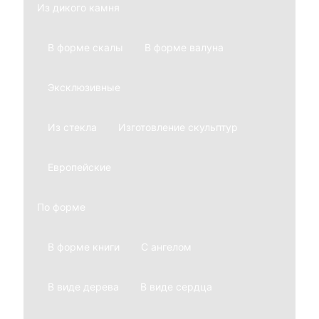
Из дикого камня
В форме скалы
В форме валуна
Эксклюзивные
Из стекла
Изготовление скульптур
Европейские
По форме
В форме книги
С ангелом
В виде дерева
В виде сердца