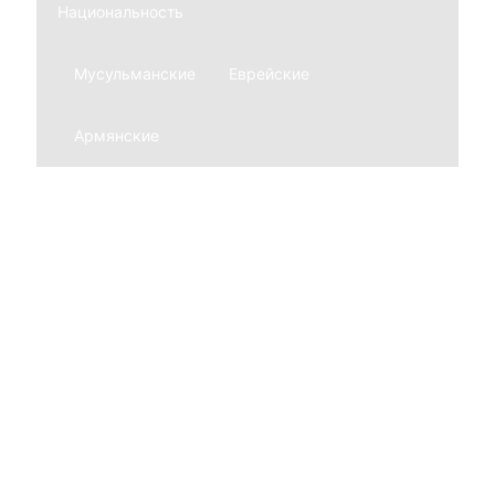
Национальность
Мусульманские
Еврейские
Армянские
Мемориальные комплексы
Из гранита
Из мрамора
Благоустройство могил
Ограды
Нержавеющие
Из гранита
Кованные