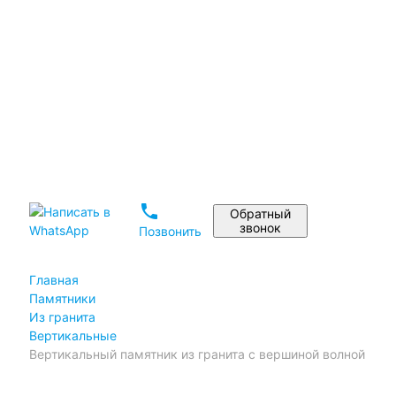
Установка памятника
Реставрация памятников
Дизайн памятника на могилу
Материалы
Статьи
Портфолио
Отзывы
phone
Обратный
звонок
Позвонить
Главная
Памятники
Из гранита
Вертикальные
Вертикальный памятник из гранита с вершиной волной