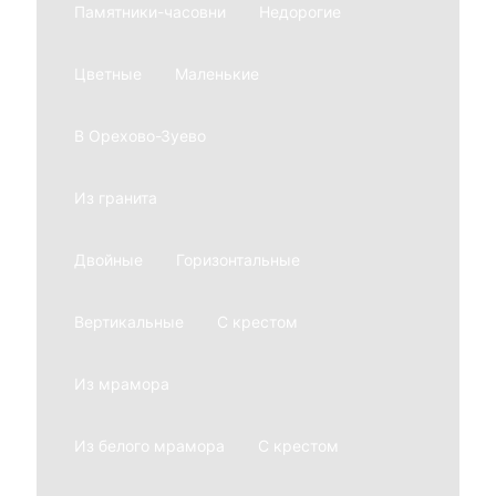
Памятники-часовни
Недорогие
Цветные
Маленькие
В Орехово-Зуево
Из гранита
Двойные
Горизонтальные
Вертикальные
С крестом
Из мрамора
Из белого мрамора
С крестом