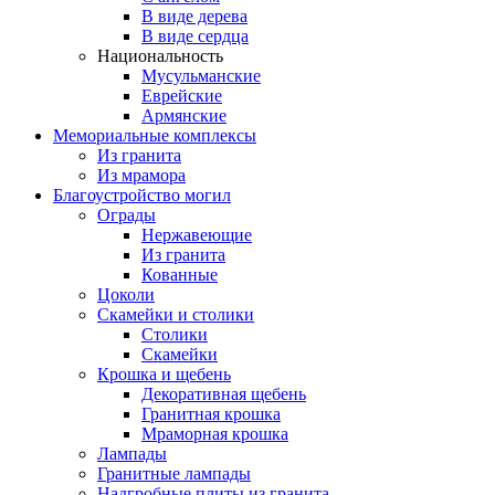
В виде дерева
В виде сердца
Национальность
Мусульманские
Еврейские
Армянские
Мемориальные комплексы
Из гранита
Из мрамора
Благоустройство могил
Ограды
Нержавеющие
Из гранита
Кованные
Цоколи
Скамейки и столики
Столики
Скамейки
Крошка и щебень
Декоративная щебень
Гранитная крошка
Мраморная крошка
Лампады
Гранитные лампады
Надгробные плиты из гранита