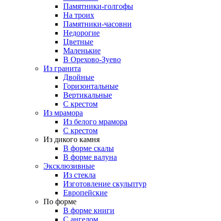
Памятники-голгофы
На троих
Памятники-часовни
Недорогие
Цветные
Маленькие
В Орехово-Зуево
Из гранита
Двойные
Горизонтальные
Вертикальные
С крестом
Из мрамора
Из белого мрамора
С крестом
Из дикого камня
В форме скалы
В форме валуна
Эксклюзивные
Из стекла
Изготовление скульптур
Европейские
По форме
В форме книги
С ангелом