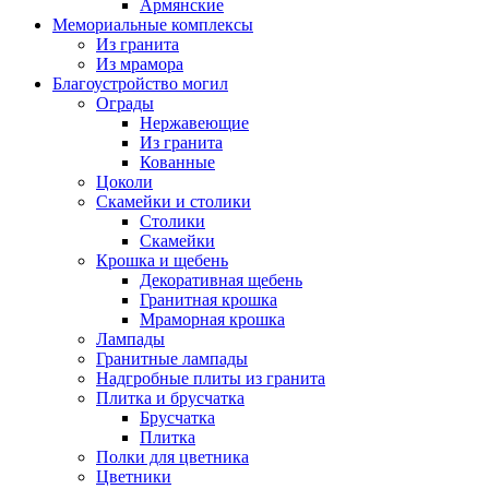
Армянские
Мемориальные комплексы
Из гранита
Из мрамора
Благоустройство могил
Ограды
Нержавеющие
Из гранита
Кованные
Цоколи
Скамейки и столики
Столики
Скамейки
Крошка и щебень
Декоративная щебень
Гранитная крошка
Мраморная крошка
Лампады
Гранитные лампады
Надгробные плиты из гранита
Плитка и брусчатка
Брусчатка
Плитка
Полки для цветника
Цветники