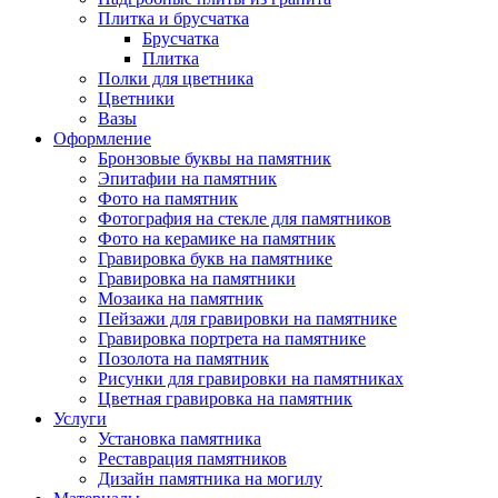
Плитка и брусчатка
Брусчатка
Плитка
Полки для цветника
Цветники
Вазы
Оформление
Бронзовые буквы на памятник
Эпитафии на памятник
Фото на памятник
Фотография на стекле для памятников
Фото на керамике на памятник
Гравировка букв на памятнике
Гравировка на памятники
Мозаика на памятник
Пейзажи для гравировки на памятнике
Гравировка портрета на памятнике
Позолота на памятник
Рисунки для гравировки на памятниках
Цветная гравировка на памятник
Услуги
Установка памятника
Реставрация памятников
Дизайн памятника на могилу