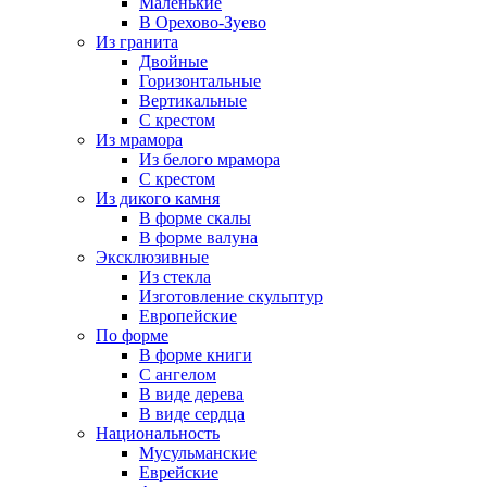
Маленькие
В Орехово-Зуево
Из гранита
Двойные
Горизонтальные
Вертикальные
С крестом
Из мрамора
Из белого мрамора
С крестом
Из дикого камня
В форме скалы
В форме валуна
Эксклюзивные
Из стекла
Изготовление скульптур
Европейские
По форме
В форме книги
С ангелом
В виде дерева
В виде сердца
Национальность
Мусульманские
Еврейские