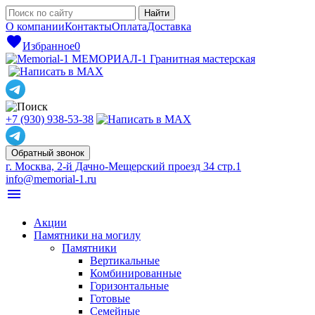
О компании
Контакты
Оплата
Доставка
favorite
Избранное
0
МЕМОРИАЛ-1
Гранитная мастерская
+7 (930) 938-53-38
Обратный звонок
г. Москва, 2-й Дачно-Мещерский проезд 34 стр.1
info@memorial-1.ru
menu
Акции
Памятники на могилу
Памятники
Вертикальные
Комбинированные
Горизонтальные
Готовые
Семейные