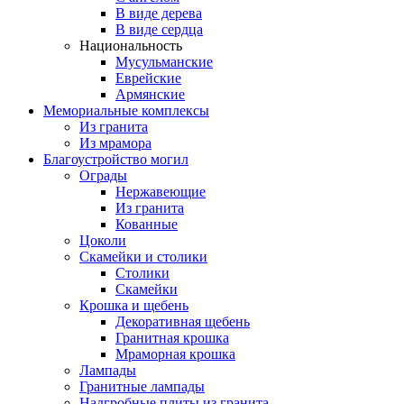
В виде дерева
В виде сердца
Национальность
Мусульманские
Еврейские
Армянские
Мемориальные комплексы
Из гранита
Из мрамора
Благоустройство могил
Ограды
Нержавеющие
Из гранита
Кованные
Цоколи
Скамейки и столики
Столики
Скамейки
Крошка и щебень
Декоративная щебень
Гранитная крошка
Мраморная крошка
Лампады
Гранитные лампады
Надгробные плиты из гранита