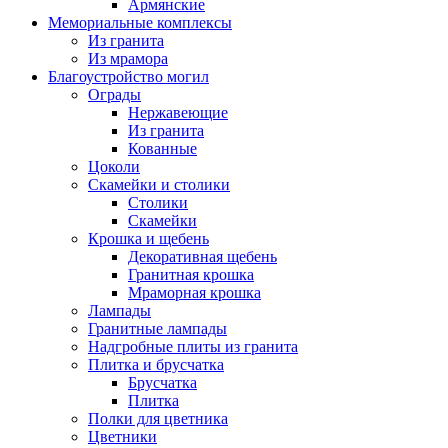
Армянские
Мемориальные комплексы
Из гранита
Из мрамора
Благоустройство могил
Ограды
Нержавеющие
Из гранита
Кованные
Цоколи
Скамейки и столики
Столики
Скамейки
Крошка и щебень
Декоративная щебень
Гранитная крошка
Мраморная крошка
Лампады
Гранитные лампады
Надгробные плиты из гранита
Плитка и брусчатка
Брусчатка
Плитка
Полки для цветника
Цветники