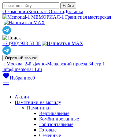
О компании
Контакты
Оплата
Доставка
МЕМОРИАЛ-1
Гранитная мастерская
+7 (930) 938-53-38
Обратный звонок
г. Москва, 2-й Дачно-Мещерский проезд 34 стр.1
info@memorial-1.ru
favorite
Избранное
0
menu
Акции
Памятники на могилу
Памятники
Вертикальные
Комбинированные
Горизонтальные
Готовые
Семейные