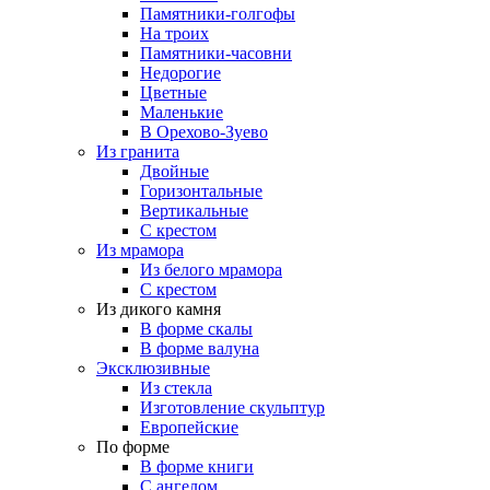
Памятники-голгофы
На троих
Памятники-часовни
Недорогие
Цветные
Маленькие
В Орехово-Зуево
Из гранита
Двойные
Горизонтальные
Вертикальные
С крестом
Из мрамора
Из белого мрамора
С крестом
Из дикого камня
В форме скалы
В форме валуна
Эксклюзивные
Из стекла
Изготовление скульптур
Европейские
По форме
В форме книги
С ангелом