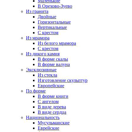
Маленькие
В Орехово-Зуево
Из гранита
Двойные
Горизонтальные
Вертикальные
С крестом
Из мрамора
Из белого мрамора
С крестом
Из дикого камня
В форме скалы
В форме валуна
Эксклюзивные
Из стекла
Изготовление скульптур
Европейские
По форме
В форме книги
С ангелом
В виде дерева
В виде сердца
Национальность
Мусульманские
Еврейские