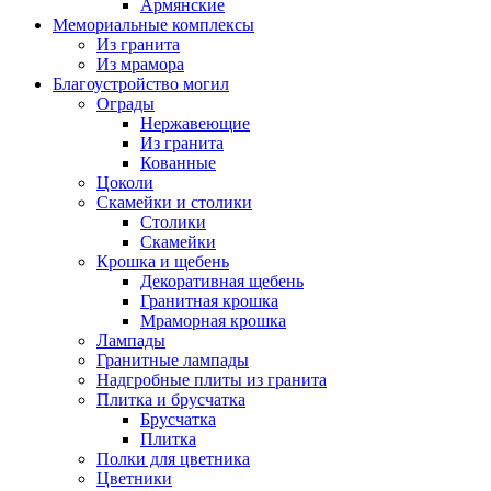
Армянские
Мемориальные комплексы
Из гранита
Из мрамора
Благоустройство могил
Ограды
Нержавеющие
Из гранита
Кованные
Цоколи
Скамейки и столики
Столики
Скамейки
Крошка и щебень
Декоративная щебень
Гранитная крошка
Мраморная крошка
Лампады
Гранитные лампады
Надгробные плиты из гранита
Плитка и брусчатка
Брусчатка
Плитка
Полки для цветника
Цветники