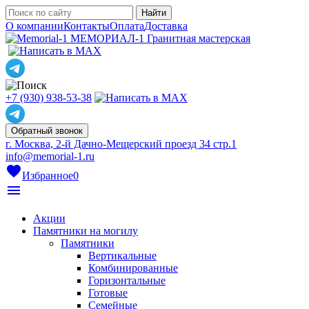
О компании
Контакты
Оплата
Доставка
МЕМОРИАЛ-1
Гранитная мастерская
+7 (930) 938-53-38
Обратный звонок
г. Москва, 2-й Дачно-Мещерский проезд 34 стр.1
info@memorial-1.ru
favorite
Избранное
0
menu
Акции
Памятники на могилу
Памятники
Вертикальные
Комбинированные
Горизонтальные
Готовые
Семейные