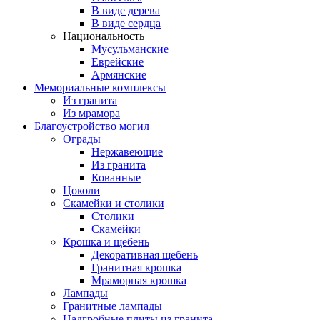
В виде дерева
В виде сердца
Национальность
Мусульманские
Еврейские
Армянские
Мемориальные комплексы
Из гранита
Из мрамора
Благоустройство могил
Ограды
Нержавеющие
Из гранита
Кованные
Цоколи
Скамейки и столики
Столики
Скамейки
Крошка и щебень
Декоративная щебень
Гранитная крошка
Мраморная крошка
Лампады
Гранитные лампады
Надгробные плиты из гранита