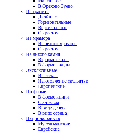
Маленькие
В Орехово-Зуево
Из гранита
Двойные
Горизонтальные
Вертикальные
С крестом
Из мрамора
Из белого мрамора
С крестом
Из дикого камня
В форме скалы
В форме валуна
Эксклюзивные
Из стекла
Изготовление скульптур
Европейские
По форме
В форме книги
С ангелом
В виде дерева
В виде сердца
Национальность
Мусульманские
Еврейские