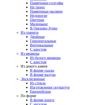
Памятники-голгофы
На троих
Памятники-часовни
Недорогие
Цветные
Маленькие
В Орехово-Зуево
Из гранита
Двойные
Горизонтальные
Вертикальные
С крестом
Из мрамора
Из белого мрамора
С крестом
Из дикого камня
В форме скалы
В форме валуна
Эксклюзивные
Из стекла
Изготовление скульптур
Европейские
По форме
В форме книги
С ангелом