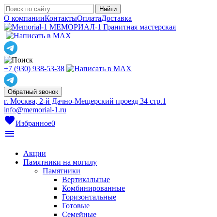
О компании
Контакты
Оплата
Доставка
МЕМОРИАЛ-1
Гранитная мастерская
+7 (930) 938-53-38
Обратный звонок
г. Москва, 2-й Дачно-Мещерский проезд 34 стр.1
info@memorial-1.ru
favorite
Избранное
0
menu
Акции
Памятники на могилу
Памятники
Вертикальные
Комбинированные
Горизонтальные
Готовые
Семейные