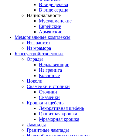
В виде дерева
В виде сердца
Национальность
Мусульманские
Еврейские
Армянские
Мемориальные комплексы
Из гранита
Из мрамора
Благоустройство могил
Ограды
Нержавеющие
Из гранита
Кованные
Цоколи
Скамейки и столики
Столики
Скамейки
Крошка и щебень
Декоративная щебень
Гранитная крошка
Мраморная крошка
Лампады
Гранитные лампады
Надгробные плиты из гранита