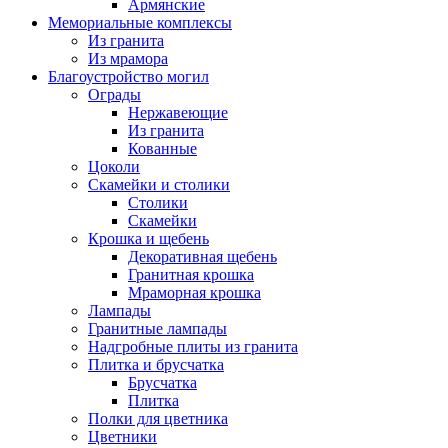
Армянские
Мемориальные комплексы
Из гранита
Из мрамора
Благоустройство могил
Ограды
Нержавеющие
Из гранита
Кованные
Цоколи
Скамейки и столики
Столики
Скамейки
Крошка и щебень
Декоративная щебень
Гранитная крошка
Мраморная крошка
Лампады
Гранитные лампады
Надгробные плиты из гранита
Плитка и брусчатка
Брусчатка
Плитка
Полки для цветника
Цветники