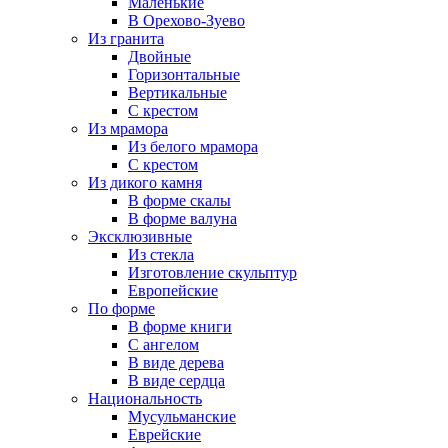
Маленькие
В Орехово-Зуево
Из гранита
Двойные
Горизонтальные
Вертикальные
С крестом
Из мрамора
Из белого мрамора
С крестом
Из дикого камня
В форме скалы
В форме валуна
Эксклюзивные
Из стекла
Изготовление скульптур
Европейские
По форме
В форме книги
С ангелом
В виде дерева
В виде сердца
Национальность
Мусульманские
Еврейские