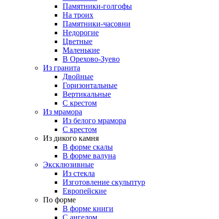
Памятники-голгофы
На троих
Памятники-часовни
Недорогие
Цветные
Маленькие
В Орехово-Зуево
Из гранита
Двойные
Горизонтальные
Вертикальные
С крестом
Из мрамора
Из белого мрамора
С крестом
Из дикого камня
В форме скалы
В форме валуна
Эксклюзивные
Из стекла
Изготовление скульптур
Европейские
По форме
В форме книги
С ангелом