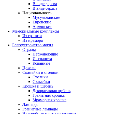
В виде дерева
В виде сердца
Национальность
Мусульманские
Еврейские
Армянские
Мемориальные комплексы
Из гранита
Из мрамора
Благоустройство могил
Ограды
Нержавеющие
Из гранита
Кованные
Цоколи
Скамейки и столики
Столики
Скамейки
Крошка и щебень
Декоративная щебень
Гранитная крошка
Мраморная крошка
Лампады
Гранитные лампады
Надгробные плиты из гранита