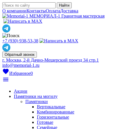
О компании
Контакты
Оплата
Доставка
МЕМОРИАЛ-1
Гранитная мастерская
+7 (930) 938-53-38
Обратный звонок
г. Москва, 2-й Дачно-Мещерский проезд 34 стр.1
info@memorial-1.ru
favorite
Избранное
0
menu
Акции
Памятники на могилу
Памятники
Вертикальные
Комбинированные
Горизонтальные
Готовые
Семейные