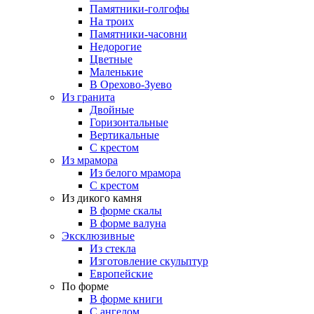
Памятники-голгофы
На троих
Памятники-часовни
Недорогие
Цветные
Маленькие
В Орехово-Зуево
Из гранита
Двойные
Горизонтальные
Вертикальные
С крестом
Из мрамора
Из белого мрамора
С крестом
Из дикого камня
В форме скалы
В форме валуна
Эксклюзивные
Из стекла
Изготовление скульптур
Европейские
По форме
В форме книги
С ангелом