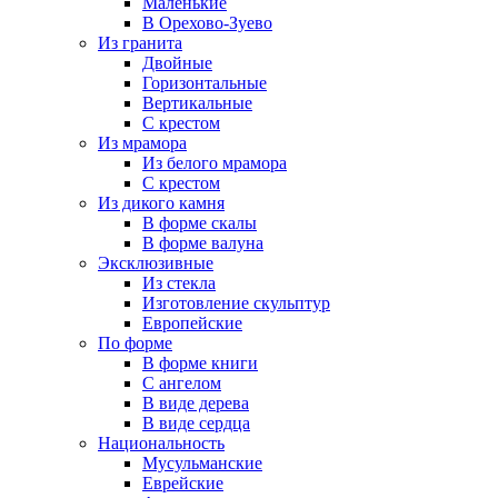
Маленькие
В Орехово-Зуево
Из гранита
Двойные
Горизонтальные
Вертикальные
С крестом
Из мрамора
Из белого мрамора
С крестом
Из дикого камня
В форме скалы
В форме валуна
Эксклюзивные
Из стекла
Изготовление скульптур
Европейские
По форме
В форме книги
С ангелом
В виде дерева
В виде сердца
Национальность
Мусульманские
Еврейские