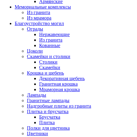
Армянские
Мемориальные комплексы
Из гранита
Из мрамора
Благоустройство могил
Ограды
Нержавеющие
Из гранита
Кованные
Цоколи
Скамейки и столики
Столики
Скамейки
Крошка и щебень
Декоративная щебень
Гранитная крошка
Мраморная крошка
Лампады
Гранитные лампады
Надгробные плиты из гранита
Плитка и брусчатка
Брусчатка
Плитка
Полки для цветника
Цветники