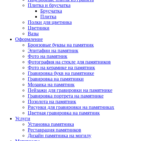
Плитка и брусчатка
Брусчатка
Плитка
Полки для цветника
Цветники
Вазы
Оформление
Бронзовые буквы на памятник
Эпитафии на памятник
Фото на памятник
Фотография на стекле для памятников
Фото на керамике на памятник
Гравировка букв на памятнике
Гравировка на памятники
Мозаика на памятник
Пейзажи для гравировки на памятнике
Гравировка портрета на памятнике
Позолота на памятник
Рисунки для гравировки на памятниках
Цветная гравировка на памятник
Услуги
Установка памятника
Реставрация памятников
Дизайн памятника на могилу