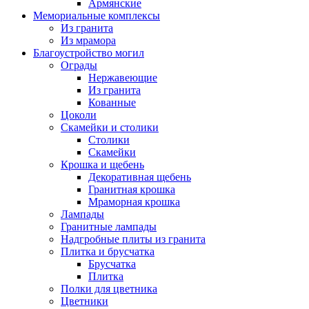
Армянские
Мемориальные комплексы
Из гранита
Из мрамора
Благоустройство могил
Ограды
Нержавеющие
Из гранита
Кованные
Цоколи
Скамейки и столики
Столики
Скамейки
Крошка и щебень
Декоративная щебень
Гранитная крошка
Мраморная крошка
Лампады
Гранитные лампады
Надгробные плиты из гранита
Плитка и брусчатка
Брусчатка
Плитка
Полки для цветника
Цветники