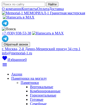
О компании
Контакты
Оплата
Доставка
МЕМОРИАЛ-1
Гранитная мастерская
+7 (930) 938-53-38
Обратный звонок
г. Москва, 2-й Дачно-Мещерский проезд 34 стр.1
info@memorial-1.ru
favorite
Избранное
0
menu
Акции
Памятники на могилу
Памятники
Вертикальные
Комбинированные
Горизонтальные
Готовые
Семейные