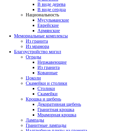
В виде дерева
В виде сердца
Национальность
Мусульманские
Еврейские
Армянские
Мемориальные комплексы
Из гранита
Из мрамора
Благоустройство могил
Ограды
Нержавеющие
Из гранита
Кованные
Цоколи
Скамейки и столики
Столики
Скамейки
Крошка и щебень
Декоративная щебень
Гранитная крошка
Мраморная крошка
Лампады
Гранитные лампады
Надгробные плиты из гранита