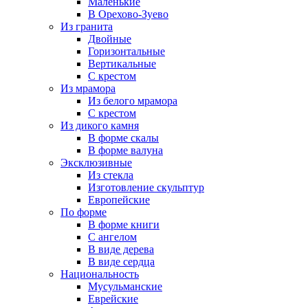
Маленькие
В Орехово-Зуево
Из гранита
Двойные
Горизонтальные
Вертикальные
С крестом
Из мрамора
Из белого мрамора
С крестом
Из дикого камня
В форме скалы
В форме валуна
Эксклюзивные
Из стекла
Изготовление скульптур
Европейские
По форме
В форме книги
С ангелом
В виде дерева
В виде сердца
Национальность
Мусульманские
Еврейские