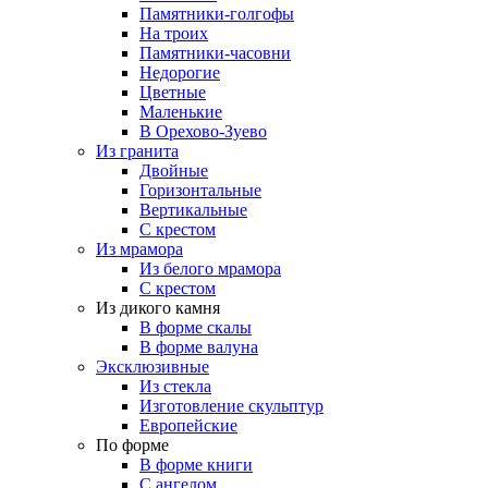
Памятники-голгофы
На троих
Памятники-часовни
Недорогие
Цветные
Маленькие
В Орехово-Зуево
Из гранита
Двойные
Горизонтальные
Вертикальные
С крестом
Из мрамора
Из белого мрамора
С крестом
Из дикого камня
В форме скалы
В форме валуна
Эксклюзивные
Из стекла
Изготовление скульптур
Европейские
По форме
В форме книги
С ангелом