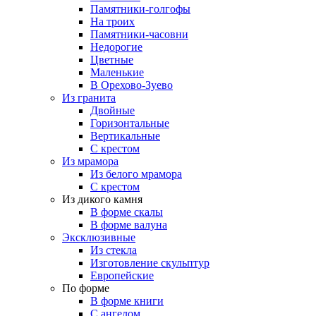
Памятники-голгофы
На троих
Памятники-часовни
Недорогие
Цветные
Маленькие
В Орехово-Зуево
Из гранита
Двойные
Горизонтальные
Вертикальные
С крестом
Из мрамора
Из белого мрамора
С крестом
Из дикого камня
В форме скалы
В форме валуна
Эксклюзивные
Из стекла
Изготовление скульптур
Европейские
По форме
В форме книги
С ангелом