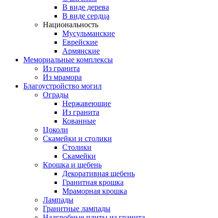
В виде дерева
В виде сердца
Национальность
Мусульманские
Еврейские
Армянские
Мемориальные комплексы
Из гранита
Из мрамора
Благоустройство могил
Ограды
Нержавеющие
Из гранита
Кованные
Цоколи
Скамейки и столики
Столики
Скамейки
Крошка и щебень
Декоративная щебень
Гранитная крошка
Мраморная крошка
Лампады
Гранитные лампады
Надгробные плиты из гранита