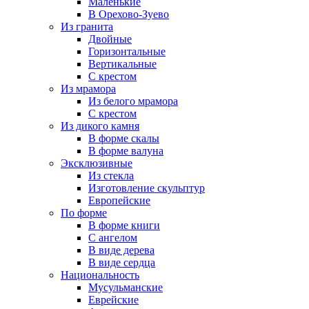
Маленькие
В Орехово-Зуево
Из гранита
Двойные
Горизонтальные
Вертикальные
С крестом
Из мрамора
Из белого мрамора
С крестом
Из дикого камня
В форме скалы
В форме валуна
Эксклюзивные
Из стекла
Изготовление скульптур
Европейские
По форме
В форме книги
С ангелом
В виде дерева
В виде сердца
Национальность
Мусульманские
Еврейские