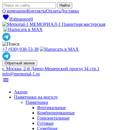
О компании
Контакты
Оплата
Доставка
favorite
Избранное
0
МЕМОРИАЛ-1
Гранитная мастерская
+7 (930) 938-53-38
Обратный звонок
г. Москва, 2-й Дачно-Мещерский проезд 34 стр.1
info@memorial-1.ru
menu
Акции
Памятники на могилу
Памятники
Вертикальные
Комбинированные
Горизонтальные
Готовые
Семейные