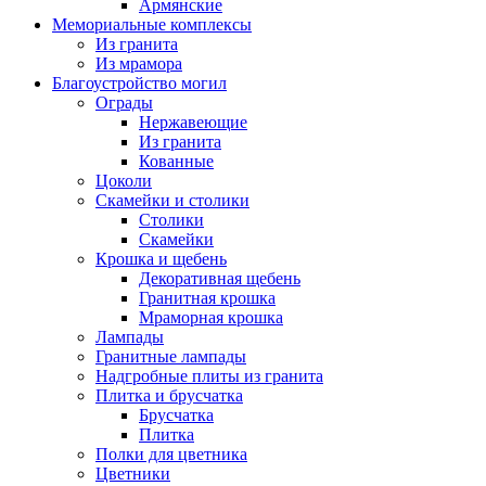
Армянские
Мемориальные комплексы
Из гранита
Из мрамора
Благоустройство могил
Ограды
Нержавеющие
Из гранита
Кованные
Цоколи
Скамейки и столики
Столики
Скамейки
Крошка и щебень
Декоративная щебень
Гранитная крошка
Мраморная крошка
Лампады
Гранитные лампады
Надгробные плиты из гранита
Плитка и брусчатка
Брусчатка
Плитка
Полки для цветника
Цветники