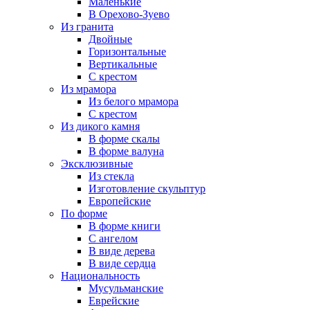
Маленькие
В Орехово-Зуево
Из гранита
Двойные
Горизонтальные
Вертикальные
С крестом
Из мрамора
Из белого мрамора
С крестом
Из дикого камня
В форме скалы
В форме валуна
Эксклюзивные
Из стекла
Изготовление скульптур
Европейские
По форме
В форме книги
С ангелом
В виде дерева
В виде сердца
Национальность
Мусульманские
Еврейские