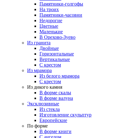
Памятники-голгофы
На троих
Памятники-часовни
Недорогие
Цветные
Маленькие
В Орехово-Зуево
Из гранита
Двойные
Горизонтальные
Вертикальные
С крестом
Из мрамора
Из белого мрамора
С крестом
Из дикого камня
В форме скалы
В форме валуна
Эксклюзивные
Из стекла
Изготовление скульптур
Европейские
По форме
В форме книги
С ангелом