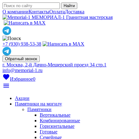
О компании
Контакты
Оплата
Доставка
МЕМОРИАЛ-1
Гранитная мастерская
+7 (930) 938-53-38
Обратный звонок
г. Москва, 2-й Дачно-Мещерский проезд 34 стр.1
info@memorial-1.ru
favorite
Избранное
0
menu
Акции
Памятники на могилу
Памятники
Вертикальные
Комбинированные
Горизонтальные
Готовые
Семейные