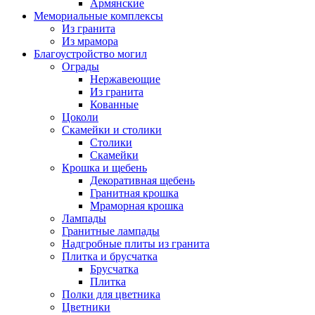
Армянские
Мемориальные комплексы
Из гранита
Из мрамора
Благоустройство могил
Ограды
Нержавеющие
Из гранита
Кованные
Цоколи
Скамейки и столики
Столики
Скамейки
Крошка и щебень
Декоративная щебень
Гранитная крошка
Мраморная крошка
Лампады
Гранитные лампады
Надгробные плиты из гранита
Плитка и брусчатка
Брусчатка
Плитка
Полки для цветника
Цветники