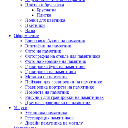
Плитка и брусчатка
Брусчатка
Плитка
Полки для цветника
Цветники
Вазы
Оформление
Бронзовые буквы на памятник
Эпитафии на памятник
Фото на памятник
Фотография на стекле для памятников
Фото на керамике на памятник
Гравировка букв на памятнике
Гравировка на памятники
Мозаика на памятник
Пейзажи для гравировки на памятнике
Гравировка портрета на памятнике
Позолота на памятник
Рисунки для гравировки на памятниках
Цветная гравировка на памятник
Услуги
Установка памятника
Реставрация памятников
Дизайн памятника на могилу