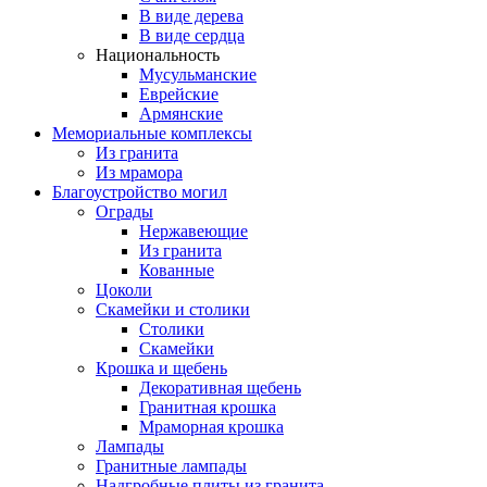
В виде дерева
В виде сердца
Национальность
Мусульманские
Еврейские
Армянские
Мемориальные комплексы
Из гранита
Из мрамора
Благоустройство могил
Ограды
Нержавеющие
Из гранита
Кованные
Цоколи
Скамейки и столики
Столики
Скамейки
Крошка и щебень
Декоративная щебень
Гранитная крошка
Мраморная крошка
Лампады
Гранитные лампады
Надгробные плиты из гранита