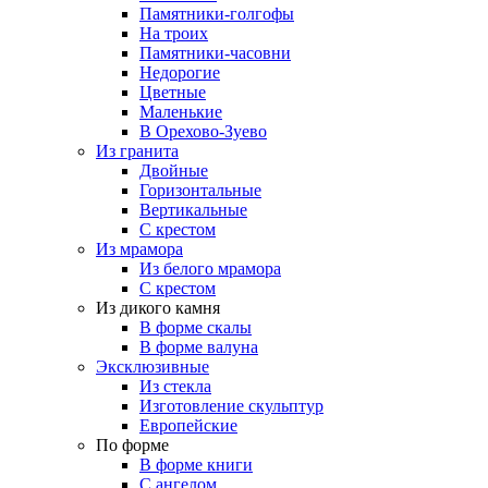
Памятники-голгофы
На троих
Памятники-часовни
Недорогие
Цветные
Маленькие
В Орехово-Зуево
Из гранита
Двойные
Горизонтальные
Вертикальные
С крестом
Из мрамора
Из белого мрамора
С крестом
Из дикого камня
В форме скалы
В форме валуна
Эксклюзивные
Из стекла
Изготовление скульптур
Европейские
По форме
В форме книги
С ангелом