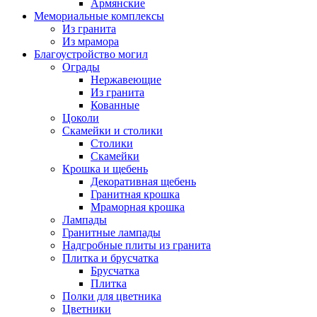
Армянские
Мемориальные комплексы
Из гранита
Из мрамора
Благоустройство могил
Ограды
Нержавеющие
Из гранита
Кованные
Цоколи
Скамейки и столики
Столики
Скамейки
Крошка и щебень
Декоративная щебень
Гранитная крошка
Мраморная крошка
Лампады
Гранитные лампады
Надгробные плиты из гранита
Плитка и брусчатка
Брусчатка
Плитка
Полки для цветника
Цветники