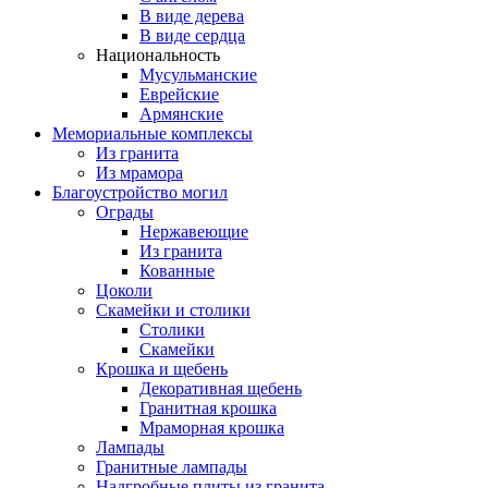
В виде дерева
В виде сердца
Национальность
Мусульманские
Еврейские
Армянские
Мемориальные комплексы
Из гранита
Из мрамора
Благоустройство могил
Ограды
Нержавеющие
Из гранита
Кованные
Цоколи
Скамейки и столики
Столики
Скамейки
Крошка и щебень
Декоративная щебень
Гранитная крошка
Мраморная крошка
Лампады
Гранитные лампады
Надгробные плиты из гранита