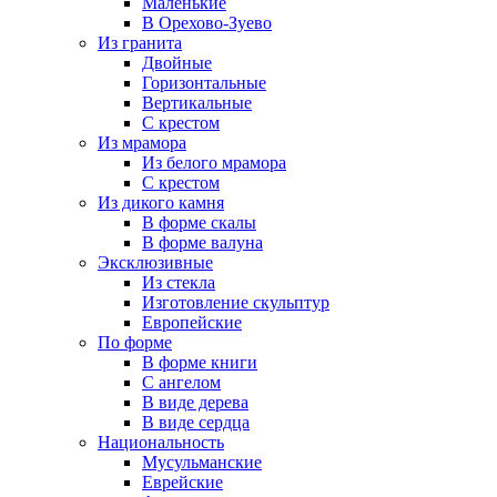
Маленькие
В Орехово-Зуево
Из гранита
Двойные
Горизонтальные
Вертикальные
С крестом
Из мрамора
Из белого мрамора
С крестом
Из дикого камня
В форме скалы
В форме валуна
Эксклюзивные
Из стекла
Изготовление скульптур
Европейские
По форме
В форме книги
С ангелом
В виде дерева
В виде сердца
Национальность
Мусульманские
Еврейские