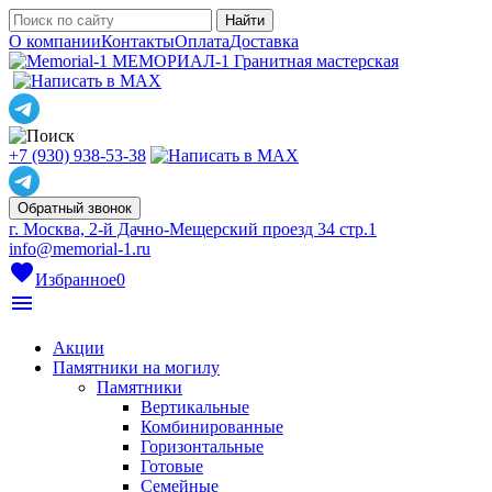
О компании
Контакты
Оплата
Доставка
МЕМОРИАЛ-1
Гранитная мастерская
+7 (930) 938-53-38
Обратный звонок
г. Москва, 2-й Дачно-Мещерский проезд 34 стр.1
info@memorial-1.ru
favorite
Избранное
0
menu
Акции
Памятники на могилу
Памятники
Вертикальные
Комбинированные
Горизонтальные
Готовые
Семейные