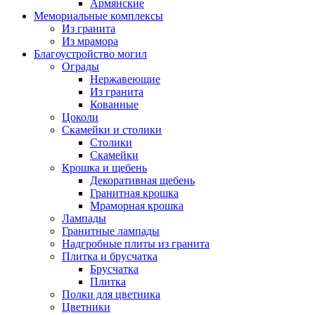
Армянские
Мемориальные комплексы
Из гранита
Из мрамора
Благоустройство могил
Ограды
Нержавеющие
Из гранита
Кованные
Цоколи
Скамейки и столики
Столики
Скамейки
Крошка и щебень
Декоративная щебень
Гранитная крошка
Мраморная крошка
Лампады
Гранитные лампады
Надгробные плиты из гранита
Плитка и брусчатка
Брусчатка
Плитка
Полки для цветника
Цветники