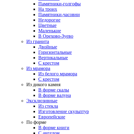
Памятники-голгофы
На троих
Памятники-часовни
Недорогие
Цветные
Маленькие
В Орехово-Зуево
Из гранита
Двойные
Горизонтальные
Вертикальные
С крестом
Из мрамора
Из белого мрамора
С крестом
Из дикого камня
В форме скалы
В форме валуна
Эксклюзивные
Из стекла
Изготовление скульптур
Европейские
По форме
В форме книги
С ангелом