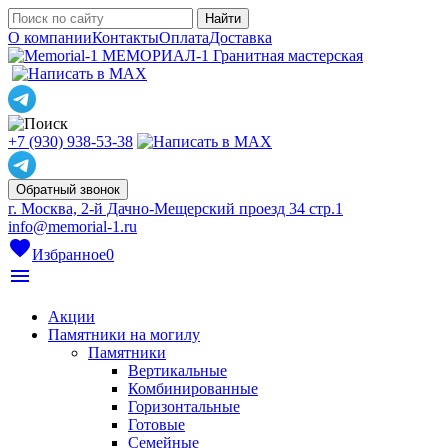
О компании
Контакты
Оплата
Доставка
МЕМОРИАЛ-1
Гранитная мастерская
+7 (930) 938-53-38
Обратный звонок
г. Москва, 2-й Дачно-Мещерский проезд 34 стр.1
info@memorial-1.ru
favorite
Избранное
0
menu
Акции
Памятники на могилу
Памятники
Вертикальные
Комбинированные
Горизонтальные
Готовые
Семейные