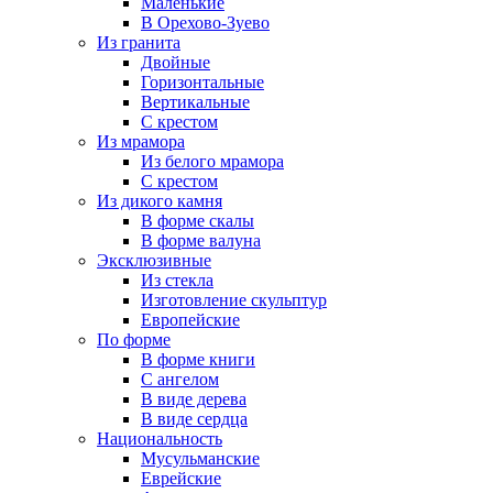
Маленькие
В Орехово-Зуево
Из гранита
Двойные
Горизонтальные
Вертикальные
С крестом
Из мрамора
Из белого мрамора
С крестом
Из дикого камня
В форме скалы
В форме валуна
Эксклюзивные
Из стекла
Изготовление скульптур
Европейские
По форме
В форме книги
С ангелом
В виде дерева
В виде сердца
Национальность
Мусульманские
Еврейские