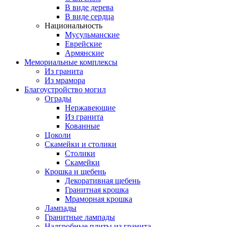
В виде дерева
В виде сердца
Национальность
Мусульманские
Еврейские
Армянские
Мемориальные комплексы
Из гранита
Из мрамора
Благоустройство могил
Ограды
Нержавеющие
Из гранита
Кованные
Цоколи
Скамейки и столики
Столики
Скамейки
Крошка и щебень
Декоративная щебень
Гранитная крошка
Мраморная крошка
Лампады
Гранитные лампады
Надгробные плиты из гранита